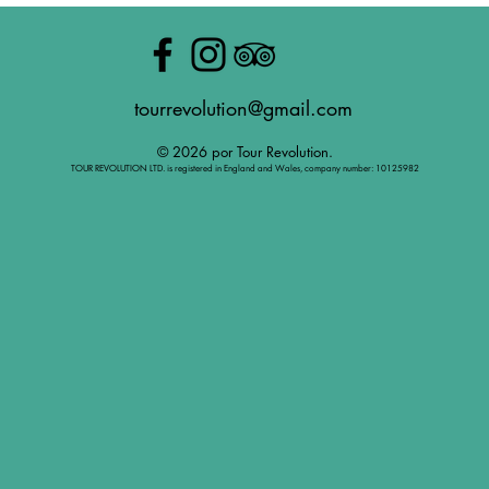
tourrevolution@gmail.com
© 2026 por Tour Revolution.
TOUR REVOLUTION LTD. is registered in England and Wales, company number: 10125982