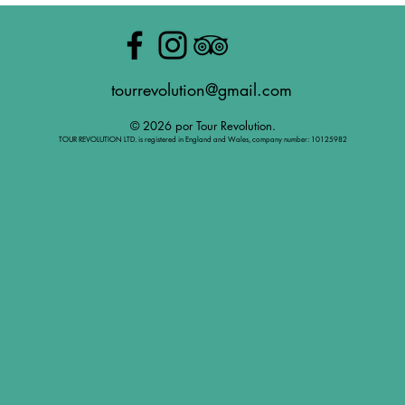
tourrevolution@gmail.com
© 2026 por Tour Revolution.
TOUR REVOLUTION LTD. is registered in England and Wales, company number: 10125982