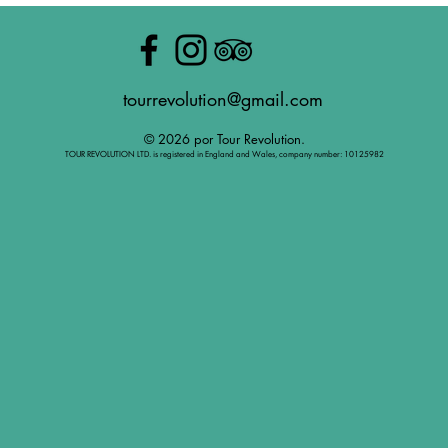
tourrevolution@gmail.com
© 2026 por Tour Revolution.
TOUR REVOLUTION LTD. is registered in England and Wales, company number: 10125982