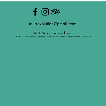
tourrevolution@gmail.com
© 2026 por Tour Revolution.
TOUR REVOLUTION LTD. is registered in England and Wales, company number: 10125982