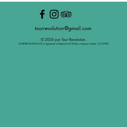
tourrevolution@gmail.com
© 2026 por Tour Revolution.
TOUR REVOLUTION LTD. is registered in England and Wales, company number: 10125982