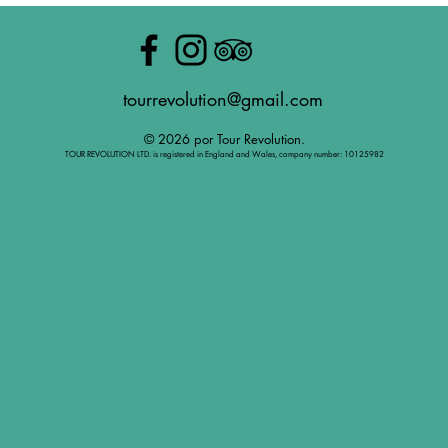
tourrevolution@gmail.com
© 2026 por Tour Revolution.
TOUR REVOLUTION LTD. is registered in England and Wales, company number: 10125982