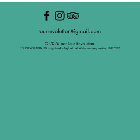
tourrevolution@gmail.com
© 2026 por Tour Revolution.
TOUR REVOLUTION LTD. is registered in England and Wales, company number: 10125982