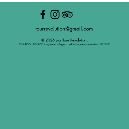
tourrevolution@gmail.com
© 2026 por Tour Revolution.
TOUR REVOLUTION LTD. is registered in England and Wales, company number: 10125982