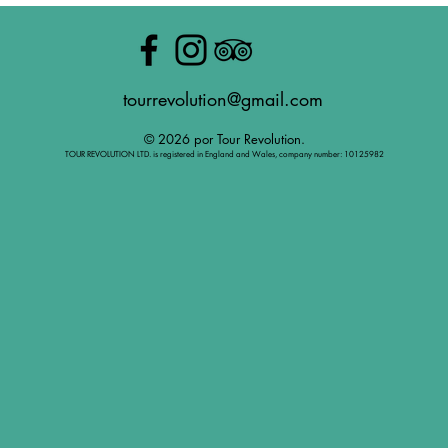
tourrevolution@gmail.com
© 2026 por Tour Revolution.
TOUR REVOLUTION LTD. is registered in England and Wales, company number: 10125982