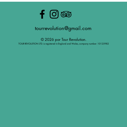
tourrevolution@gmail.com
© 2026 por Tour Revolution.
TOUR REVOLUTION LTD. is registered in England and Wales, company number: 10125982