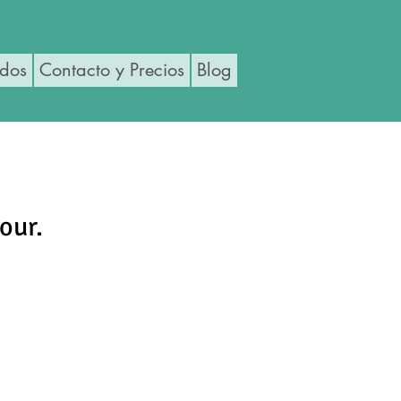
ados
Contacto y Precios
Blog
our.