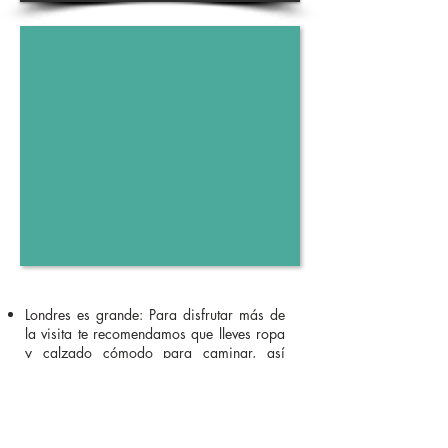
Londres es grande: Para disfrutar más de
la visita te recomendamos que lleves ropa
y calzado cómodo para caminar, así
como alguna botella de agua etc.
Londres es... Londres: aquí llueve a veces,
intenta no olvidarte por si acaso de tu
paraguas o tus prendas impermeables.
La puntualidad es importante.