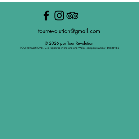
tourrevolution@gmail.com
© 2026 por Tour Revolution.
TOUR REVOLUTION LTD. is registered in England and Wales, company number: 10125982