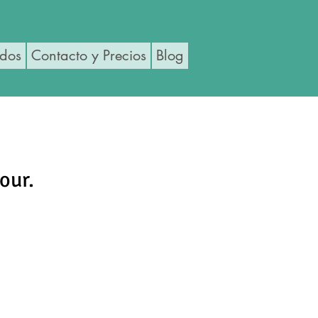
ados
Contacto y Precios
Blog
our.