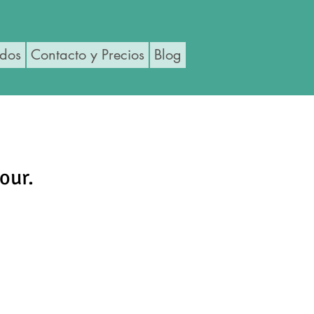
ados
Contacto y Precios
Blog
our.