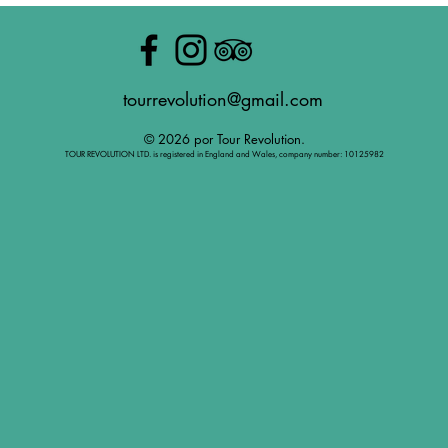
tourrevolution@gmail.com
© 2026 por Tour Revolution.
TOUR REVOLUTION LTD. is registered in England and Wales, company number: 10125982