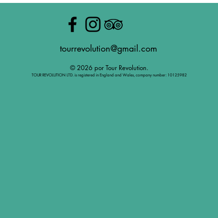
tourrevolution@gmail.com
© 2026 por Tour Revolution.
TOUR REVOLUTION LTD. is registered in England and Wales, company number: 10125982