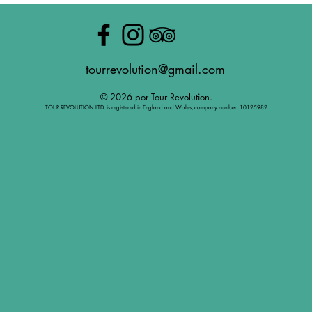
tourrevolution@gmail.com
© 2026 por Tour Revolution.
TOUR REVOLUTION LTD. is registered in England and Wales, company number: 10125982