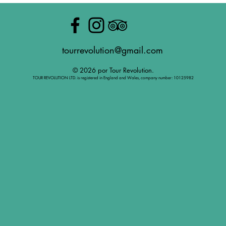
tourrevolution@gmail.com
© 2026 por Tour Revolution.
TOUR REVOLUTION LTD. is registered in England and Wales, company number: 10125982