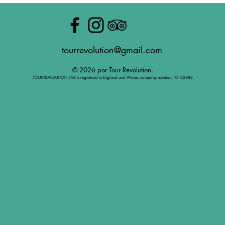
tourrevolution@gmail.com
© 2026 por Tour Revolution.
TOUR REVOLUTION LTD. is registered in England and Wales, company number: 10125982