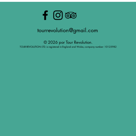
tourrevolution@gmail.com
© 2026 por Tour Revolution.
TOUR REVOLUTION LTD. is registered in England and Wales, company number: 10125982