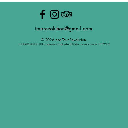
tourrevolution@gmail.com
© 2026 por Tour Revolution.
TOUR REVOLUTION LTD. is registered in England and Wales, company number: 10125982