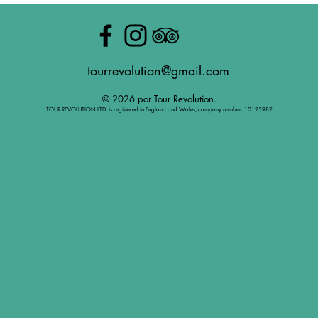
tourrevolution@gmail.com
© 2026 por Tour Revolution.
TOUR REVOLUTION LTD. is registered in England and Wales, company number: 10125982