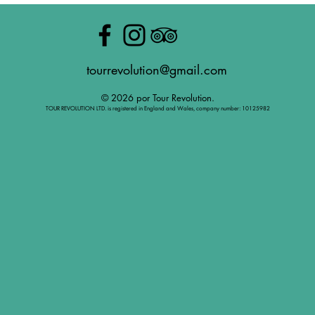
tourrevolution@gmail.com
© 2026 por Tour Revolution.
TOUR REVOLUTION LTD. is registered in England and Wales, company number: 10125982