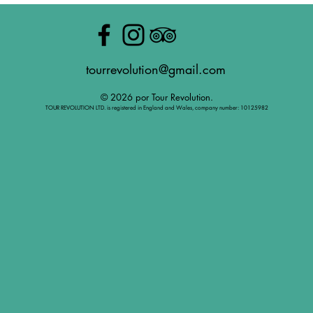
tourrevolution@gmail.com
© 2026 por Tour Revolution.
TOUR REVOLUTION LTD. is registered in England and Wales, company number: 10125982