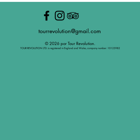
tourrevolution@gmail.com
© 2026 por Tour Revolution.
TOUR REVOLUTION LTD. is registered in England and Wales, company number: 10125982