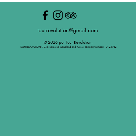
tourrevolution@gmail.com
© 2026 por Tour Revolution.
TOUR REVOLUTION LTD. is registered in England and Wales, company number: 10125982