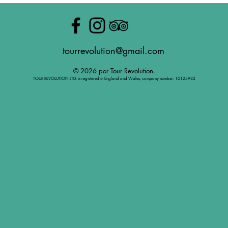
tourrevolution@gmail.com
© 2026 por Tour Revolution.
TOUR REVOLUTION LTD. is registered in England and Wales, company number: 10125982