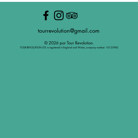
tourrevolution@gmail.com
© 2026 por Tour Revolution.
TOUR REVOLUTION LTD. is registered in England and Wales, company number: 10125982