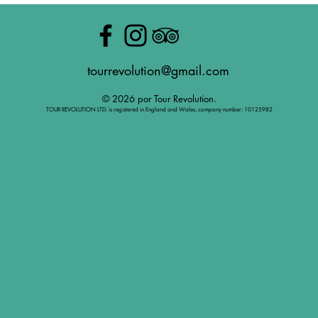
tourrevolution@gmail.com
© 2026 por Tour Revolution.
TOUR REVOLUTION LTD. is registered in England and Wales, company number: 10125982