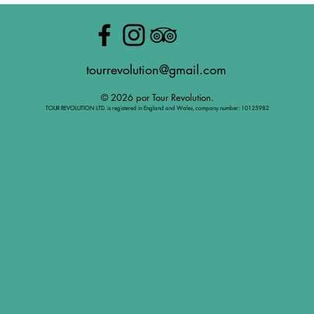
tourrevolution@gmail.com
© 2026 por Tour Revolution.
TOUR REVOLUTION LTD. is registered in England and Wales, company number: 10125982