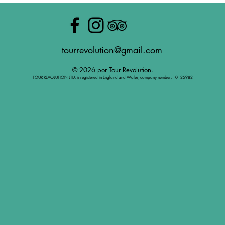
tourrevolution@gmail.com
© 2026 por Tour Revolution.
TOUR REVOLUTION LTD. is registered in England and Wales, company number: 10125982