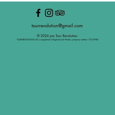
tourrevolution@gmail.com
© 2026 por Tour Revolution.
TOUR REVOLUTION LTD. is registered in England and Wales, company number: 10125982