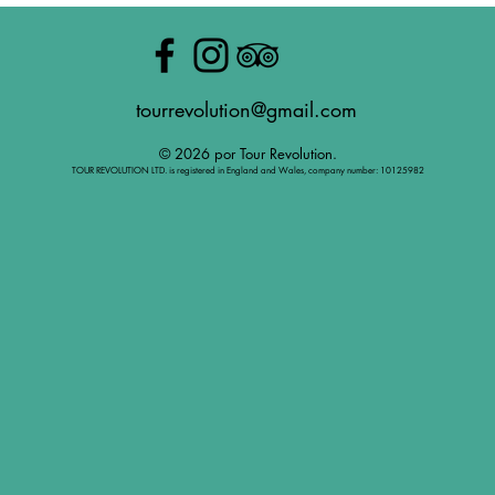
tourrevolution@gmail.com
© 2026 por Tour Revolution.
TOUR REVOLUTION LTD. is registered in England and Wales, company number: 10125982