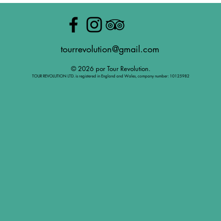
tourrevolution@gmail.com
© 2026 por Tour Revolution.
TOUR REVOLUTION LTD. is registered in England and Wales, company number: 10125982