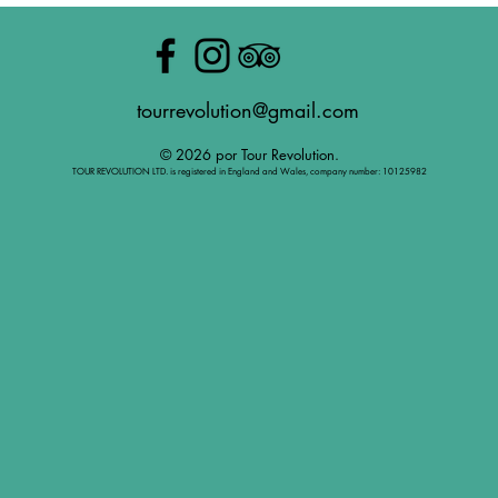
tourrevolution@gmail.com
© 2026 por Tour Revolution.
TOUR REVOLUTION LTD. is registered in England and Wales, company number: 10125982