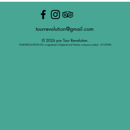
tourrevolution@gmail.com
© 2026 por Tour Revolution.
TOUR REVOLUTION LTD. is registered in England and Wales, company number: 10125982