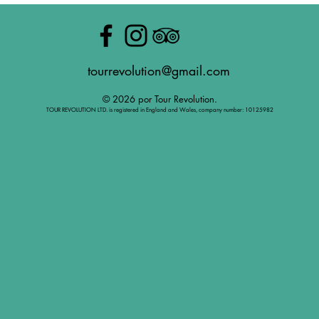
tourrevolution@gmail.com
© 2026 por Tour Revolution.
TOUR REVOLUTION LTD. is registered in England and Wales, company number: 10125982