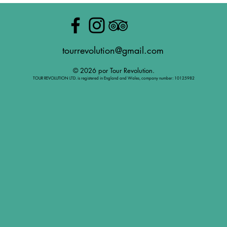
tourrevolution@gmail.com
© 2026 por Tour Revolution.
TOUR REVOLUTION LTD. is registered in England and Wales, company number: 10125982