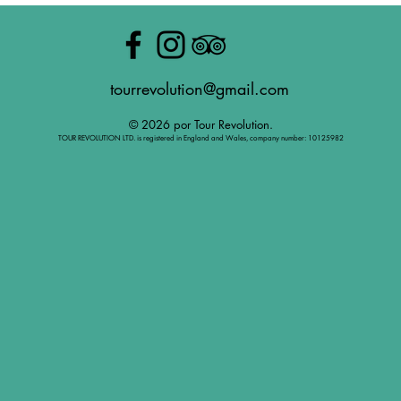
tourrevolution@gmail.com
© 2026 por Tour Revolution.
TOUR REVOLUTION LTD. is registered in England and Wales, company number: 10125982