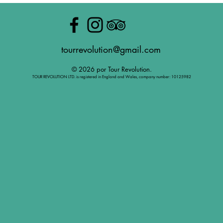
tourrevolution@gmail.com
© 2026 por Tour Revolution.
TOUR REVOLUTION LTD. is registered in England and Wales, company number: 10125982