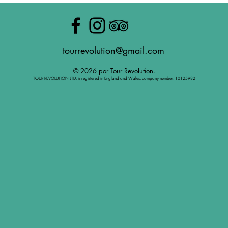
tourrevolution@gmail.com
© 2026 por Tour Revolution.
TOUR REVOLUTION LTD. is registered in England and Wales, company number: 10125982