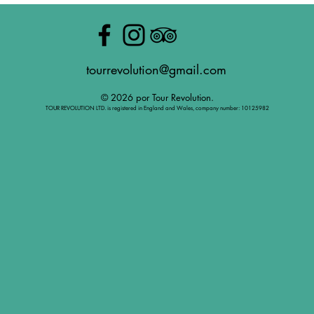
tourrevolution@gmail.com
© 2026 por Tour Revolution.
TOUR REVOLUTION LTD. is registered in England and Wales, company number: 10125982