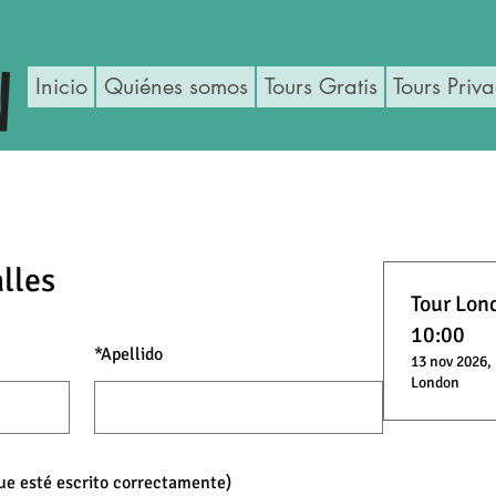
Inicio
Quiénes somos
Tours Gratis
Tours Priv
lles
Tour Lond
10:00
*
Apellido
13 nov 2026, 
London
que esté escrito correctamente)