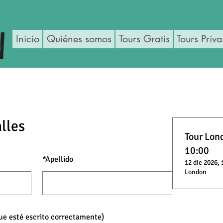
Inicio
Quiénes somos
Tours Gratis
Tours Priv
lles
Tour Lond
10:00
*
Apellido
12 dic 2026, 
London
que esté escrito correctamente)