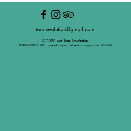
tourrevolution@gmail.com
© 2026 por Tour Revolution.
TOUR REVOLUTION LTD. is registered in England and Wales, company number: 10125982