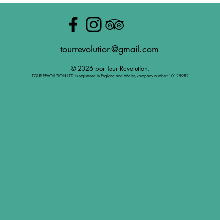
tourrevolution@gmail.com
© 2026 por Tour Revolution.
TOUR REVOLUTION LTD. is registered in England and Wales, company number: 10125982