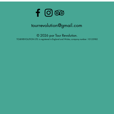
tourrevolution@gmail.com
© 2026 por Tour Revolution.
TOUR REVOLUTION LTD. is registered in England and Wales, company number: 10125982