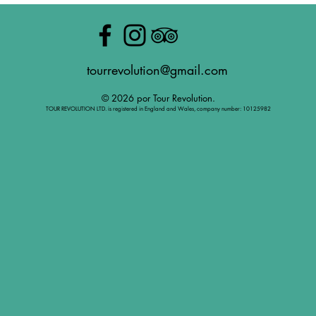
tourrevolution@gmail.com
© 2026 por Tour Revolution.
TOUR REVOLUTION LTD. is registered in England and Wales, company number: 10125982