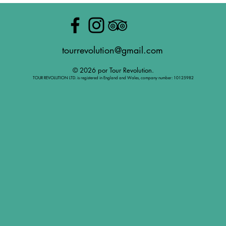
tourrevolution@gmail.com
© 2026 por Tour Revolution.
TOUR REVOLUTION LTD. is registered in England and Wales, company number: 10125982