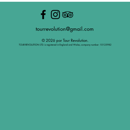
tourrevolution@gmail.com
© 2026 por Tour Revolution.
TOUR REVOLUTION LTD. is registered in England and Wales, company number: 10125982