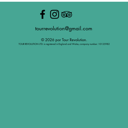
tourrevolution@gmail.com
© 2026 por Tour Revolution.
TOUR REVOLUTION LTD. is registered in England and Wales, company number: 10125982