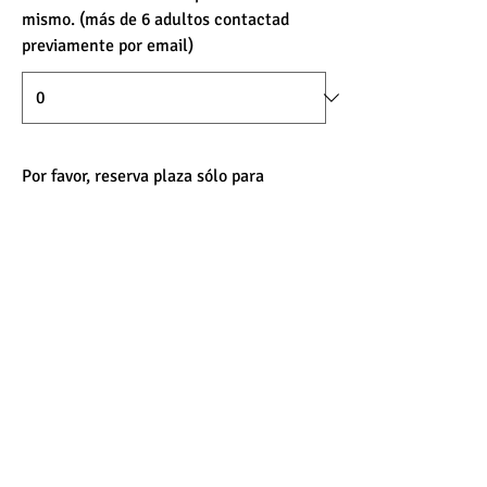
mismo. (más de 6 adultos contactad
previamente por email)
Por favor, reserva plaza sólo para
mayores de 18 años. En el caso de que
haya algún menor de 18 años en tu
grupo, indícanos el número de menores
a continuación. Gracias.
Enviar